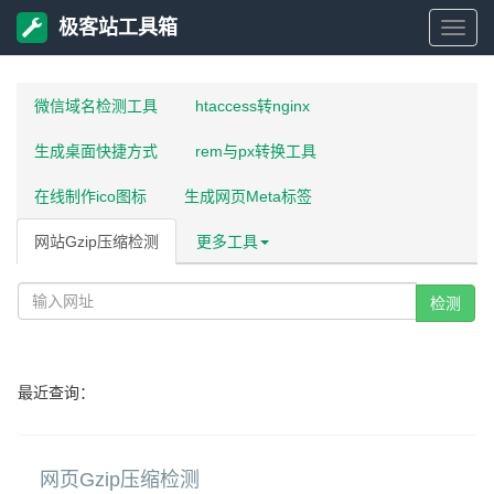
极客站工具箱
极
客
微信域名检测工具
htaccess转nginx
生成桌面快捷方式
rem与px转换工具
站
在线制作ico图标
生成网页Meta标签
工
网站Gzip压缩检测
更多工具
具
检测
箱
最近查询：
网页Gzip压缩检测