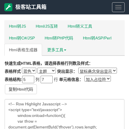
极客站工具箱
极
Html转JS
Html/JS互转
Html转义工具
客
Html转C#/JSP
Html转PHP代码
Html转ASP/Perl
站
Html表格生成器
更多工具
工
快速生成HTML表格，请选择表格行列数及样式：
具
表格样式
突出显示：
表格结构:
列
行
单元格信息：
箱
复制Html代码