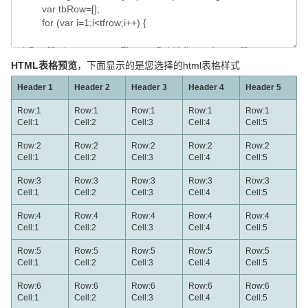
HTML表格预览
，下面显示的是您选择的html表格样式
Header 1
Header 2
Header 3
Header 4
Header 5
Row:1
Row:1
Row:1
Row:1
Row:1
Cell:1
Cell:2
Cell:3
Cell:4
Cell:5
Row:2
Row:2
Row:2
Row:2
Row:2
Cell:1
Cell:2
Cell:3
Cell:4
Cell:5
Row:3
Row:3
Row:3
Row:3
Row:3
Cell:1
Cell:2
Cell:3
Cell:4
Cell:5
Row:4
Row:4
Row:4
Row:4
Row:4
Cell:1
Cell:2
Cell:3
Cell:4
Cell:5
Row:5
Row:5
Row:5
Row:5
Row:5
Cell:1
Cell:2
Cell:3
Cell:4
Cell:5
Row:6
Row:6
Row:6
Row:6
Row:6
Cell:1
Cell:2
Cell:3
Cell:4
Cell:5