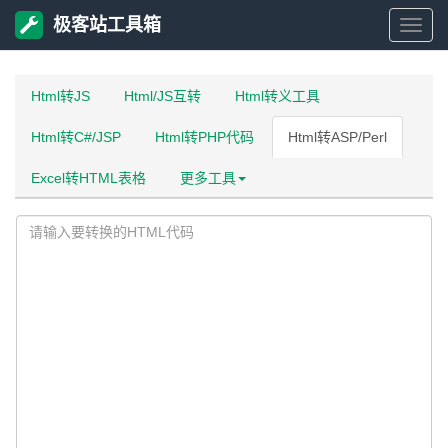
极客站工具箱
极
客
Html转JS
Html/JS互转
Html转义工具
Html转C#/JSP
Html转PHP代码
Html转ASP/Perl
站
Excel转HTML表格
更多工具
工
具
箱