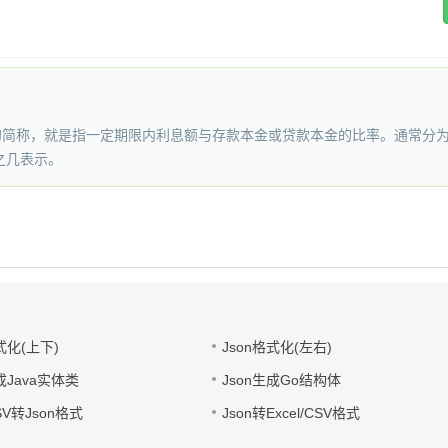
”的简称，就是指一定期限内利息额与存款本金或贷款本金的比率。通常分
之几表示。
式化(上下)
Json格式化(左右)
成Java实体类
Json生成Go结构体
CSV转Json格式
Json转Excel/CSV格式