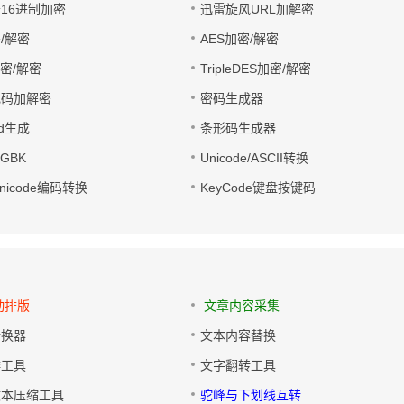
址16进制加密
迅雷旋风URL加解密
/解密
AES加密/解密
加密/解密
TripleDES加密/解密
电码加解密
密码生成器
wd生成
条形码生成器
转GBK
Unicode/ASCII转换
/Unicode编码转换
KeyCode键盘按键码
动排版
文章内容采集
转换器
文本内容替换
排工具
文字翻转工具
文本压缩工具
驼峰与下划线互转