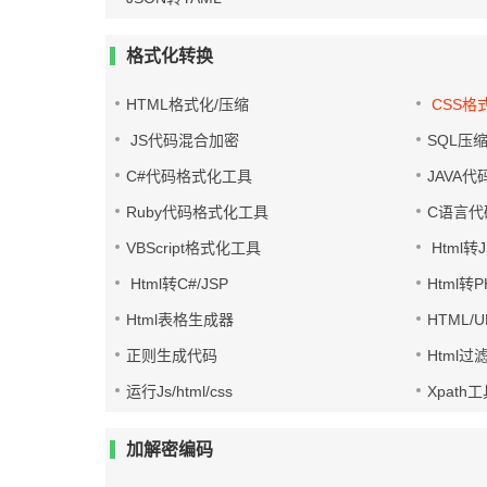
格式化转换
HTML格式化/压缩
CSS格
JS代码混合加密
SQL压
C#代码格式化工具
JAVA
Ruby代码格式化工具
C语言代
VBScript格式化工具
Html转J
Html转C#/JSP
Html转
Html表格生成器
HTML/
正则生成代码
Html过
运行Js/html/css
Xpath
加解密编码