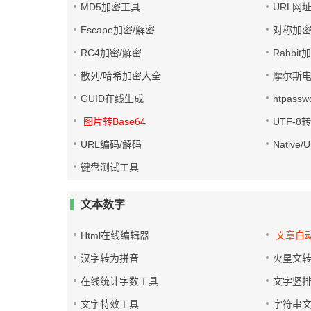
MD5加密工具
URL网
Escape加密/解密
对称加密
RC4加密/解密
Rabbit
散列/哈希加密大全
摩尔斯
GUID在线生成
htpass
图片转Base64
UTF-8
URL编码/解码
Native
键盘测试工具
文本数字
Html在线编辑器
文章自
汉字转为拼音
火星文
在线统计字数工具
文字竖
文字特效工具
字符串