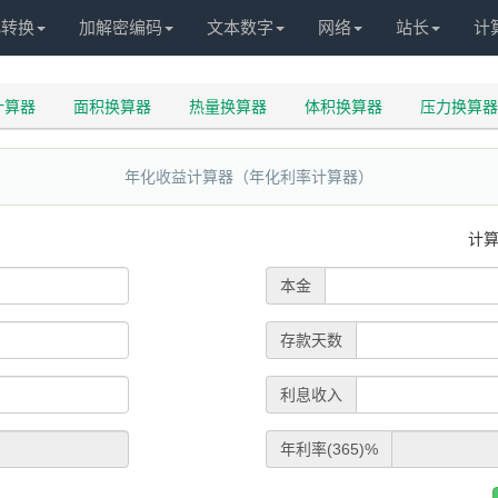
化转换
加解密编码
文本数字
网络
站长
计
计算器
面积换算器
热量换算器
体积换算器
压力换算器
年化收益计算器（年化利率计算器）
计
本金
存款天数
利息收入
年利率(365)%