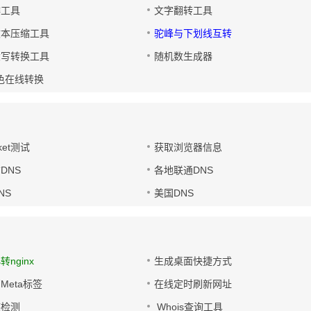
排工具
文字翻转工具
文本压缩工具
驼峰与下划线互转
大写转换工具
随机数生成器
色在线转换
ket测试
获取浏览器信息
DNS
各地联通DNS
NS
美国DNS
s转nginx
生成桌面快捷方式
Meta标签
在线定时刷新网址
链检测
Whois查询工具