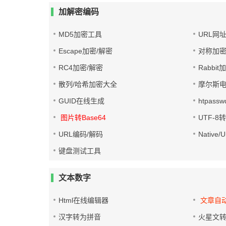
加解密编码
MD5加密工具
URL网
Escape加密/解密
对称加密
RC4加密/解密
Rabbit
散列/哈希加密大全
摩尔斯
GUID在线生成
htpass
图片转Base64
UTF-8
URL编码/解码
Native
键盘测试工具
文本数字
Html在线编辑器
文章自
汉字转为拼音
火星文