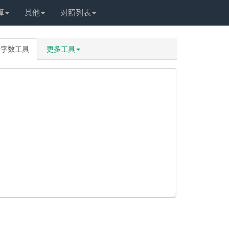
算
其他
对照列表
计字数工具
更多工具