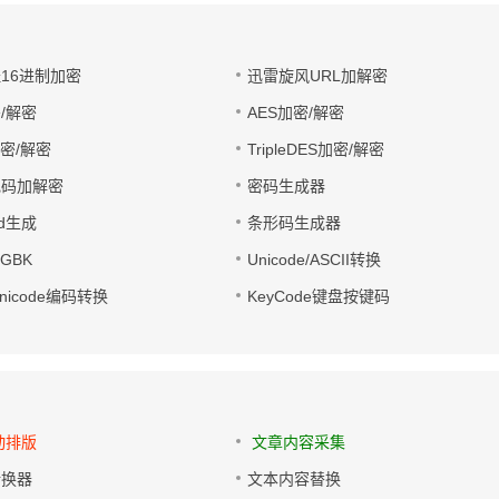
址16进制加密
迅雷旋风URL加解密
/解密
AES加密/解密
加密/解密
TripleDES加密/解密
电码加解密
密码生成器
wd生成
条形码生成器
转GBK
Unicode/ASCII转换
/Unicode编码转换
KeyCode键盘按键码
动排版
文章内容采集
转换器
文本内容替换