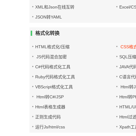
XML和Json在线互转
Excel/
JSON转YAML
格式化转换
HTML格式化/压缩
CSS格
JS代码混合加密
SQL压
C#代码格式化工具
JAVA
Ruby代码格式化工具
C语言代
VBScript格式化工具
Html转J
Html转C#/JSP
Html转
Html表格生成器
HTML/
正则生成代码
Html过
运行Js/html/css
Xpath