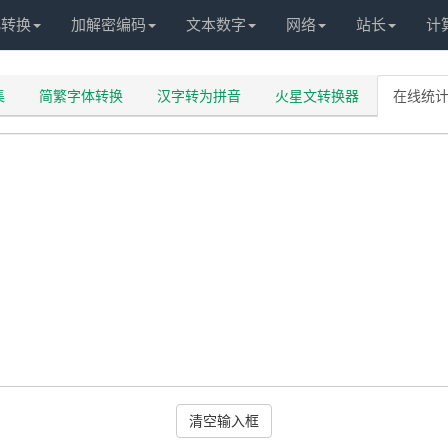
化转换
加解密编码
文本数字
网络
站长
计
集
简繁字体转换
汉字转为拼音
火星文转换器
在线统